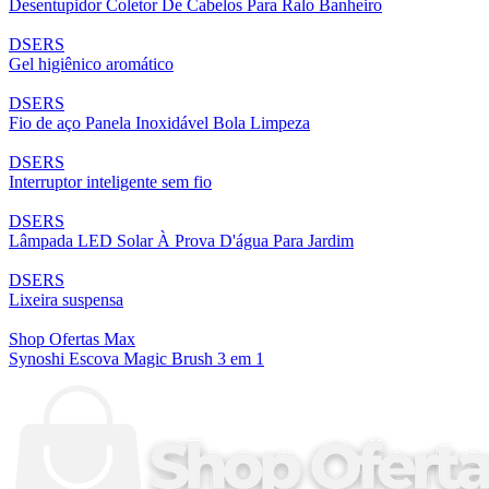
Desentupidor Coletor De Cabelos Para Ralo Banheiro
DSERS
Gel higiênico aromático
DSERS
Fio de aço Panela Inoxidável Bola Limpeza
DSERS
Interruptor inteligente sem fio
DSERS
Lâmpada LED Solar À Prova D'água Para Jardim
DSERS
Lixeira suspensa
Shop Ofertas Max
Synoshi Escova Magic Brush 3 em 1