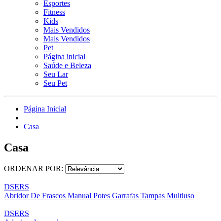
Esportes
Fitness
Kids
Mais Vendidos
Mais Vendidos
Pet
Página inicial
Saúde e Beleza
Seu Lar
Seu Pet
Página Inicial
Casa
Casa
ORDENAR POR:
DSERS
Abridor De Frascos Manual Potes Garrafas Tampas Multiuso
DSERS