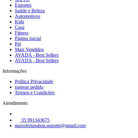
Esportes
Saúde e Beleza
Automotivos
Kids
Casa
Fitness
Página inicial
Pet
Mais Vendidos
AVADA - Best Sellers
AVADA - Best Sellers
Informações
Política Privacidade
rastrear pedido
Termos e Condições
Atendimento
35 991343675
maxofertasshop.suporte@gmail.com