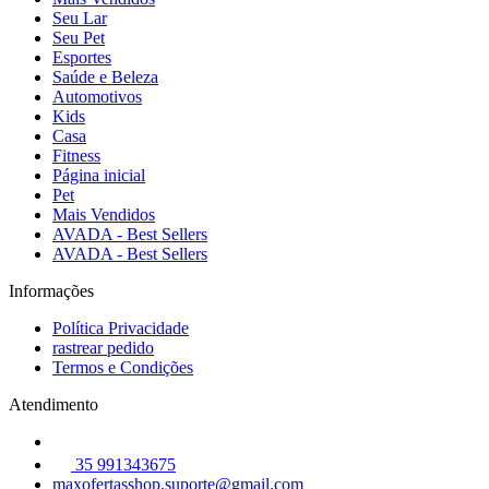
Seu Lar
Seu Pet
Esportes
Saúde e Beleza
Automotivos
Kids
Casa
Fitness
Página inicial
Pet
Mais Vendidos
AVADA - Best Sellers
AVADA - Best Sellers
Informações
Política Privacidade
rastrear pedido
Termos e Condições
Atendimento
35 991343675
maxofertasshop.suporte@gmail.com